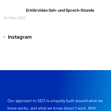
Erklärvideo Seh- und Sprech-Stunde
19. März 2020
Instagram
Our approach to SEO is uniquely built around what we
know works…and what we know doesn’t work. With